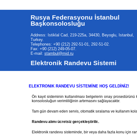
Rusya Federasyonu İstanbul
Başkonsolosluğu
Address: Istiklal Cad, 219-225a, 34430, Beyoglu, Istanbul,
Turkey.
Telephones: +90 (212) 292-51-01, 292-51-02.
Fax: +90 (212) 249-05-07.
E-mail:
stambul@mid.ru
Elektronik Randevu Sistemi
ELEKTRONIK RANDEVU SİSTEMİNE HOŞ GELDİNİZ!
Ön kayıt sisteminin kullanılması belgelerin onay prosedürünü ko
konsolosluğun verimliliğinin artırmasını sağlayacaktır.
Tam gün devam eden servis, otomatik sıralama ve kullanım kolayl
Randevu alımı ücretsiz gerçekleştirilir.
.
Elektronik randevu sisteminde, bir veya daha fazla konu için rand